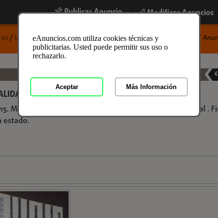
Publicar Anuncio
|
|
Modificar Anuncios
ros
/
Libros y Mas
/
Libros de Texto
/
Libros de Texto en Asturias
/ Anun
eAnuncios.com utiliza cookies técnicas y
publicitarias. Usted puede permitir sus uso o
rechazarlo.
Libros de Texto en Asturias, Asturias
06-04-2026
€
Aceptar
Más Información
ALIDAD DE NUESTRAS CIUDADES
. Madrid. 1969. Alianza. 8º. 175 pgs - 2 h. Rústica editorial . F
n estado.