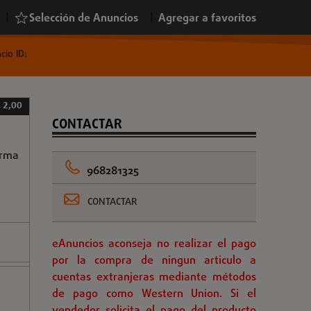
|
Selección de Anuncios
|
Agregar a favoritos
cio ID:
 2,00
CONTACTAR
irma
968281325
CONTACTAR
eAnuncios aconseja no realizar el pago
por la compra de ningun articulo a
cuentas extranjeras mediante métodos
de pago como Western Union. Si el