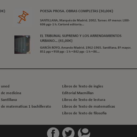
0€)
POESíA PROSA. OBRAS COMPLETAS (30,00€)
SANTILLANA, Marqués de Madrid. 2002. Turner. 4º menor. LXXI-
606 pgs- 1 h. Cartoné editoria...
EL TRIBUNAL SUPREMO Y LOS ARRENDAMIENTOS
URBANO... (41,00€)
GARCÍA ROYO, Amando Madrid. 1962-1965. Santillana. 8º mayor.
851 pgs + 958 pgs - 1 h + 842 pgs - 1 h + 86...
o uned
Libros de Texto de ingles
o de medicina
Editorial Macmillan
 Santillana
Libros de Texto de lectura
o de matematicas 1 bachillerato
Libros de Texto de matematicas
Libros de Texto de filosofia