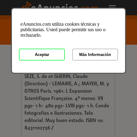
USTED ESTÁ AQUÍ
>
Anuncios clasificados
/
Formación
eAnuncios.com utiliza cookies técnicas y
y Libros
/
Libros y Mas
/
Libros de Texto
/
Libros de
publicitarias. Usted puede permitir sus uso o
Texto en Granada
/ Anuncio ID: 3311535
rechazarlo.
Aceptar
Más Información
€ 9,00
AUX CONFINS DE LA RHUMATOLOGIE
SEZE, S. de et GUERIN, Claude
(Direction) - LEMAIRE, A.; MAYER, M. y
OTROS París. 1961. L Expansion
Scientifique Française. 4º menor. VII
pgs- 1 h- 480 pgs- LVIII pgs- 1 h. Conde
fotografías e ilustraciones. Tela
editorial. Muy buen estado. ISBN 10:
8431102756 /