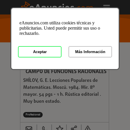
USTED ESTÁ AQUÍ
>
Anuncios clasificados
/
Formación
eAnuncios.com utiliza cookies técnicas y
y Libros
/
Libros y Mas
/
Libros de Texto
/
Libros de
publicitarias. Usted puede permitir sus uso o
Texto en Soria
/ Anuncio ID: 2930049
rechazarlo.
Aceptar
Más Información
€ 6,00
ANÁLISIS MATEMÁTICO EN EL
CAMPO DE FUNCIONES RACIONALES
SHÍLOV, G. E. Lecciones Populares de
Matemáticas. Moscú. 1984. Mir. 8º
mayor. 54 pgs - 1 h. Rústica editorial .
Muy buen estado.
Profesional