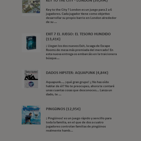
KEY TO THE CITY - LONDON (59,99€)
Key to the City ? London es un juego para 2 a 6
jugadores. Cada jugador tiene como objetivo
desarrollar su propio barrio en London alrededor
de su ...
EXIT 7 EL JUEGO: EL TESORO HUNDIDO
(13,41€)
¡ Llegan los dos nuevos Exit, la saga de Escape
Rooms de mesa más premiada del mercado! En
esta nueva entrega os embarcáis en la traicionera
búsque...
DADOS HIPSTER: AQUAPUNK (4,84€)
Aquapunk..., ¡qué gran grupo! ¿ No has oído
hablar de él? No te preocupes, ahora te contaré
unas cuantas cosas que desconoces... Lanza un
dado, te ...
PINGüINOS (12,95€)
¡ Pingüinos! es un juego rápido y sencillo para
toda la familia, en el que de dos a cuatro
jugadores controlan familias de pingüinos
realmente hamb...