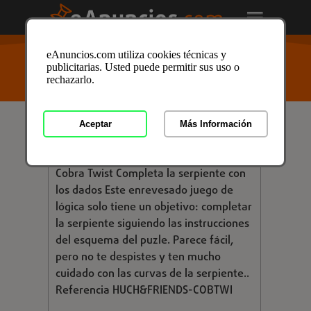
USTED ESTÁ AQUÍ
>
Anuncios clasificados
/
Juegos
/
eAnuncios.com utiliza cookies técnicas y
Juguetes
/
Juegos de Mesa
/
Juegos de Mesa en
publicitarias. Usted puede permitir sus uso o
Almería
/ Anuncio ID: 3053385
rechazarlo.
Aceptar
Más Información
€ 25,99
COBRA TWIST
Cobra Twist Completa la serpiente con
los dados Este enrevesado juego de
lógica solo tiene un objetivo: completar
la serpiente siguiendo las instrucciones
del esquema del puzle. Parece fácil,
pero no te despistes y ten mucho
cuidado con las curvas de la serpiente..
Referencia HUCH&FRIENDS-COBTWI