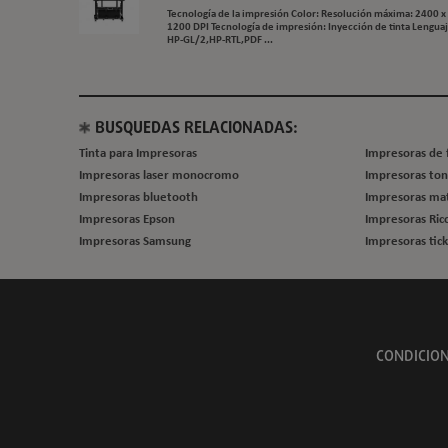
Tecnología de la impresión Color: Resolución máxima: 2400 x
1200 DPI Tecnología de impresión: Inyección de tinta Lenguaj
HP-GL/2,HP-RTL,PDF ...
BUSQUEDAS RELACIONADAS:
Tinta para Impresoras
Impresoras de 
Impresoras laser monocromo
Impresoras to
Impresoras bluetooth
Impresoras mat
Impresoras Epson
Impresoras Ric
Impresoras Samsung
Impresoras tic
CONDICION