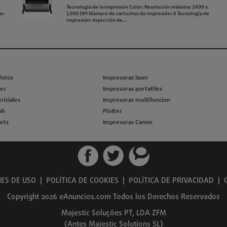
Tecnología de la impresión Color: Resolución máxima: 2400 x
e:
1200 DPI Número de cartuchos de impresión: 6 Tecnología de
impresión: Inyección de...
fotos
Impresoras laser
ner
Impresoras portatiles
riciales
Impresoras multifuncion
oh
Plotter
kets
Impresoras Canon
ES DE USO
|
POLÍTICA DE COOKIES
|
POLÍTICA DE PRIVACIDAD
|
Copyright 2026 eAnuncios.com Todos los Derechos Reservados
Majestic Soluções PT, LDA ZFM
(Antes Majestic Solutions SL)