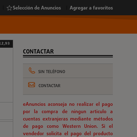
|
Selección de Anuncios
|
Agregar a favoritos
12,93
CONTACTAR
SIN TELÉFONO
CONTACTAR
eAnuncios aconseja no realizar el pago
por la compra de ningun articulo a
cuentas extranjeras mediante métodos
de pago como Western Union. Si el
vendedor solicita el pago del producto