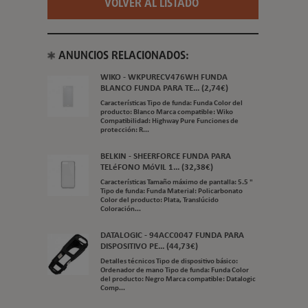
VOLVER AL LISTADO
ANUNCIOS RELACIONADOS:
WIKO - WKPURECV476WH FUNDA
BLANCO FUNDA PARA TE... (2,74€)
Características Tipo de funda: Funda Color del
producto: Blanco Marca compatible: Wiko
Compatibilidad: Highway Pure Funciones de
protección: R...
BELKIN - SHEERFORCE FUNDA PARA
TELéFONO MóVIL 1... (32,38€)
Características Tamaño máximo de pantalla: 5.5 "
Tipo de funda: Funda Material: Policarbonato
Color del producto: Plata, Translúcido
Coloración...
DATALOGIC - 94ACC0047 FUNDA PARA
DISPOSITIVO PE... (44,73€)
Detalles técnicos Tipo de dispositivo básico:
Ordenador de mano Tipo de funda: Funda Color
del producto: Negro Marca compatible: Datalogic
Comp...