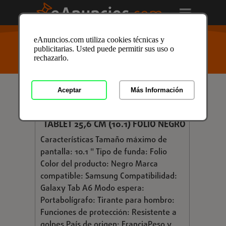
USTED ESTÁ AQUÍ
>
Anuncios clasificados
/
Telefonía
/
eAnuncios.com utiliza cookies técnicas y
Moviles
/
Fundas
/
Fundas en Guipúzcoa
/ Anuncio ID:
publicitarias. Usted puede permitir sus uso o
3225106
rechazarlo.
Aceptar
Más Información
€ 72,04
MOBILIS - 051003 FUNDA PARA
TABLET 25,6 CM (10.1) FOLIO NEGRO
Características Tamaño máximo de
pantalla: 10.1 " Tipo de funda: Folio
Color del producto: Negro Marca
compatible: Samsung Compatibilidad:
Galaxy Tab A6 Modo espera:
Portabolígrafo: Tirante para hombro:
Funciones de protección: Resistente a
golpes País de origen: FranciaPeso y