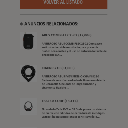
VOLVER AL LISTADO
ANUNCIOS RELACIONADOS:
ABUS COMBIFLEX 2502 (17,00€)
ANTIRROBO ABUS COMBIFLEX 2502 Compacto
antirrobo de cable enrollable para prevenir
hurtos ocasionales y el uso no autorizado Cable de
enrollado aut...
CHAIN 8210 (61,00€)
ANTIRROBO ABUS IVEN STEEL-O-CHAIN 8210
Cadena de sección cuadrada de 8 mm recubierta
de una malla funcional de larga duración y
altamente flexible ...
TRAZ C8 CODE (13,11€)
El candado Zefal K- Traz C8 Code posee un sistema
de cierre con cilindro de cerradura de 4 códigos.
La fijación en la bicicleta es sencilla y rápid...