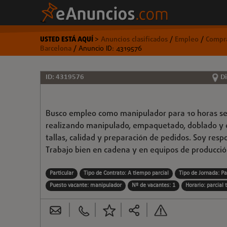
USTED ESTÁ AQUÍ
>
Anuncios clasificados
/
Empleo
/
Compra
Barcelona
/ Anuncio ID: 4319576
ID: 4319576
Di
Busco empleo como manipulador para 10 horas sema
realizando manipulado, empaquetado, doblado y e
tallas, calidad y preparación de pedidos. Soy res
Trabajo bien en cadena y en equipos de producció
Particular
Tipo de Contrato: A tiempo parcial
Tipo de Jornada: Pa
Puesto vacante: manipulador
Nº de vacantes: 1
Horario: parcial 