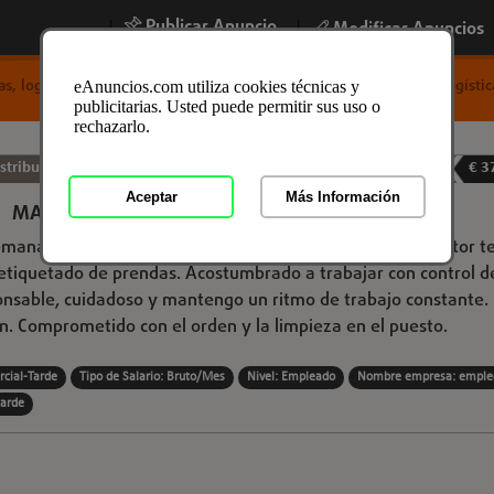
Publicar Anuncio
|
|
Modificar Anuncios
s, logística y almacén
/
Distribución y logística
/
Distribución y logísti
eAnuncios.com utiliza cookies técnicas y
publicitarias. Usted puede permitir sus uso o
rechazarlo.
stribución y logística en Barcelona, Barcelona
23-11-2025
€ 3
Aceptar
Más Información
MANIPULADOR
nales o turnos de fin de semana. Experiencia en el sector te
tiquetado de prendas. Acostumbrado a trabajar con control d
ponsable, cuidadoso y mantengo un ritmo de trabajo constante.
n. Comprometido con el orden y la limpieza en el puesto.
rcial-Tarde
Tipo de Salario: Bruto/Mes
Nivel: Empleado
Nombre empresa: emple
tarde