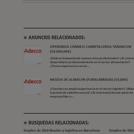
ANUNCIOS RELACIONADOS:
OPERARIOA CÁRNICO CARRETILLEROA-TARANCON
(18.000,00€)
¿Estás en búsqueda de nuevos retos profesionales? ¿Te intere
desarrollarte profesionalmente en el sector alimentación?
¿Tienes experiencia con el...
MOZOA DE ALMACéN (FUENLABRADA) (10,00€)
¿Cuentas con amplia experiencia en el sector logístico? ¿Man
la pistola de radiofrecuencia? ¿Te interesaría formar parte de
empresa líder e...
BUSQUEDAS RELACIONADAS:
Empleo de Distribución y logística en Barcelona
Empleo de Distr