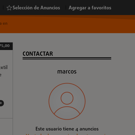
|
Selección de Anuncios
|
Agregar a favoritos
ca en
75,00
CONTACTAR
xtil
marcos
e
o
Este usuario tiene 4 anuncios