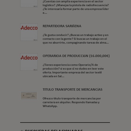
¿Cuentas con amplia experiencia en el sector
logístico? ¿Manejas la pistola de radiofrecuencia?
¿Te interesaría formar parte de una empresa líder
e...
REPARTIDORA SARIñENA
¿Te gusta conducir? ¿Buscas un trabajo activo y en
contacto con la gente? Si buscas un trabajo en el
que no aburrirte, compaginando tareas de alma...
OPERARIOA DE PRODUCCIóN (16.000,00€)
¿Tienes experiencia como Operario/A de
producción? si es que sí no dudes en leer este
oferta. Importante empresa del sector textil
ubicada en Sal...
TITULO TRANSPORTE DE MERCANCíAS
Ofrezco titulo transporte de mercancías por
carretera en alquiler. Respondo llamadas y
WhatsApp.