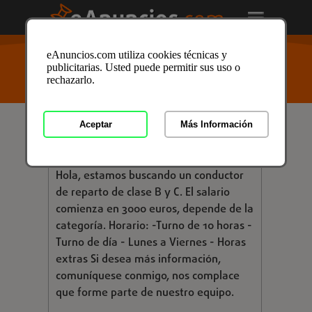
USTED ESTÁ AQUÍ
>
Anuncios clasificados
/
Empleo
/
eAnuncios.com utiliza cookies técnicas y
Compras, logística y almacén
/
Distribución y logística
publicitarias. Usted puede permitir sus uso o
/
Distribución y logística en Barcelona
/ Anuncio ID:
rechazarlo.
3733049
Aceptar
Más Información
€ 3.000,00
CONDUCTOR B Y C
Hola, estamos buscando un conductor
de reparto de clase B y C. El salario
comienza en 3000 euros, depende de la
categoría. Horario: -Turno de 10 horas -
Turno de día - Lunes a Viernes - Horas
extras Si desea más información,
comuníquese conmigo, nos complace
que forme parte de nuestro equipo.