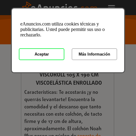
USTED ESTÁ AQUÍ
>
Anuncios clasificados
/
Casa y
eAnuncios.com utiliza cookies técnicas y
Jardin
/
Muebles
/
Colchones
/
Colchones en Ciudad
publicitarias. Usted puede permitir sus uso o
Real
/ Anuncio ID: 3038758
rechazarlo.
Aceptar
Más Información
€ 75,00
COLCHÓN NOAH PLUS H19V
VISCOROLL 105 X 190 CM
VISCOELÁSTICA ENROLLADO
Características: Te acostarás ¡y no
querrás levantarte! Encuentra la
comodidad y el descanso que tanto
necesitas con este colchón, de tacto
firme y de 17 cm de altura,
aproximadamente. El colchón Noah