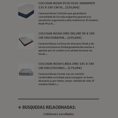
COLCHóN NOAH PLUS H1AC DIAMANTE
135 X 190 CM VI... (229,00€)
Características: Colchón que garantiza la
comodidad de los más exigentes gracias a su
excelente ergonomía y alta resiliencia. El modelo
Noah Plus D...
COLCHóN NOAH ORO DELUXE 90 X 190
CM VISCOGRAFEN... (149,00€)
Características: La línea de descanso Noah y de
venta exclusiva en Embargosalobestia vuelve a
apostar por el confort y la calidad durante las
horas...
COLCHóN NOAH LíNEA ORO 105 X 190
CM VISCOTECHNO... (179,00€)
Características: Contar con un colchón
confortable es la base para conseguir un buen
descanso y, por tanto, mejor calidad de vida. El
modelo Noah L...
BUSQUEDAS RELACIONADAS:
Colchones enrollados