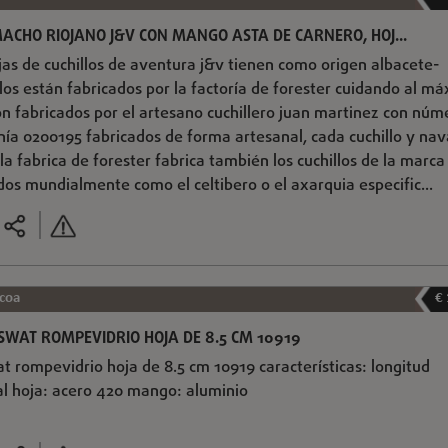
MACHO RIOJANO J&V CON MANGO ASTA DE CARNERO, HOJ...
ajas de cuchillos de aventura j&v tienen como origen albacete-
llos están fabricados por la factoría de forester cuidando al m
son fabricados por el artesano cuchillero juan martinez con núm
nía 0200195 fabricados de forma artesanal, cada cuchillo y nav
a fabrica de forester fabrica también los cuchillos de la marca
os mundialmente como el celtibero o el axarquia especific...
coa
€
WAT ROMPEVIDRIO HOJA DE 8.5 CM 10919
t rompevidrio hoja de 8.5 cm 10919 características: longitud
al hoja: acero 420 mango: aluminio