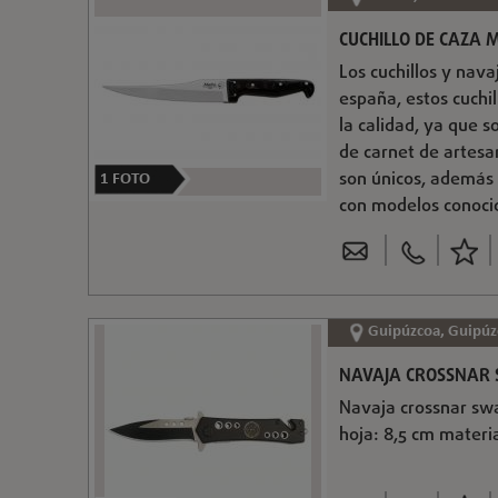
CUCHILLO DE CAZA 
Los cuchillos y nav
españa, estos cuchi
la calidad, ya que 
de carnet de artesa
son únicos, además l
1
FOTO
con modelos conocid
Guipúzcoa, Guipúz
NAVAJA CROSSNAR S
Navaja crossnar swa
hoja: 8,5 cm materi