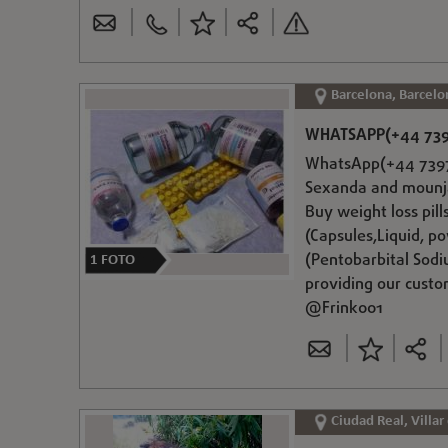
Barcelona, Barcelo
WHATSAPP(+44 739
WhatsApp(+44 7397 
Sexanda and mounja
Buy weight loss pil
(Capsules,Liquid, p
(Pentobarbital Sodi
1
FOTO
providing our cust
@Frink001
Ciudad Real, Villar