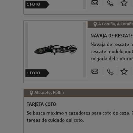
1
FOTO
A Coruña, A Coruñ
NAVAJA DE RESCATE
Navaja de rescate m
rescate modelo moto
colgarla del cinturó
1
FOTO
Albacete, Hellín
TARJETA COTO
Se busca máximo 3 cazadores para coto de caza. 
tareas de cuidado del coto.