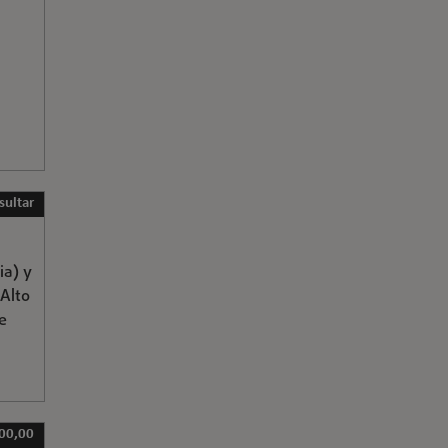
sultar
ia) y
 Alto
e
000,00