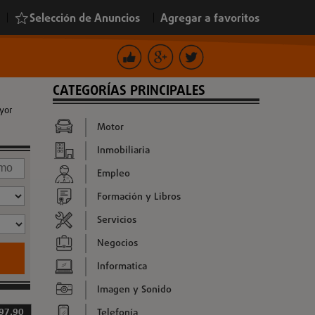
|
Selección de Anuncios
|
Agregar a favoritos
CATEGORÍAS PRINCIPALES
yor
Motor
Inmobiliaria
Empleo
Formación y Libros
Servicios
Negocios
Informatica
Imagen y Sonido
Telefonía
 97,90