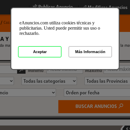
Publicar Anuncio
|
|
Modificar Anuncios
o
/
Caza y Pesca
eAnuncios.com utiliza cookies técnicas y
publicitarias. Usted puede permitir sus uso o
rechazarlo.
A Y PESCA
da mano, de ocasion, nuevos y usados a los mejores precios. Encuentra la ma
Aceptar
Más Información
Mínimo
Máximo
BUSCAR ANUNCIOS
€