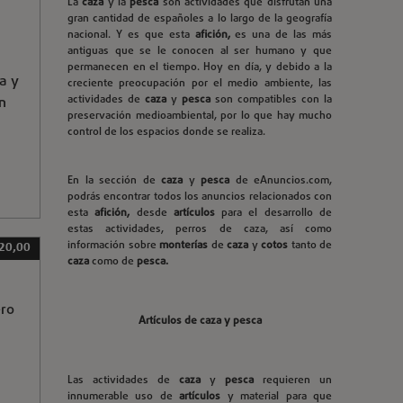
La
caza
y la
pesca
son actividades que disfrutan una
gran cantidad de españoles a lo largo de la geografía
nacional. Y es que esta
afición,
es una de las más
antiguas que se le conocen al ser humano y que
permanecen en el tiempo. Hoy en día, y debido a la
a y
creciente preocupación por el medio ambiente, las
actividades de
caza
y
pesca
son compatibles con la
n
preservación medioambiental, por lo que hay mucho
control de los espacios donde se realiza.
En la sección de
caza
y
pesca
de eAnuncios.com,
podrás encontrar todos los anuncios relacionados con
esta
afición,
desde
artículos
para el desarrollo de
estas actividades, perros de caza, así como
información sobre
monterías
de
caza
y
cotos
tanto de
 20,00
caza
como de
pesca.
ero
Artículos de caza y pesca
Las actividades de
caza
y
pesca
requieren un
innumerable uso de
artículos
y material para que