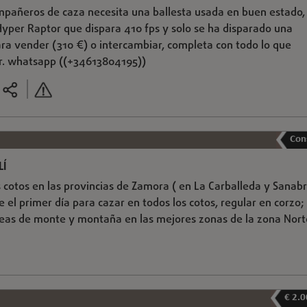
mpañeros de caza necesita una ballesta usada en buen estado,
yper Raptor que dispara 410 fps y solo se ha disparado una
ra vender (310 €) o intercambiar, completa con todo lo que
ar. whatsapp ((+34613804195))
Con
LÍ
s cotos en las provincias de Zamora ( en La Carballeda y Sanabr
e el primer día para cazar en todos los cotos, regular en corzo;
táreas de monte y montaña en las mejores zonas de la zona Nort
€ 2.