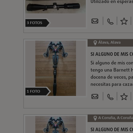
Utilizado en esperas
3
FOTOS
Álava, Alava
SI ALGUNO DE MIS 
Si alguno de mis co
tengo una Barnett H
docena de veces, pa
necesitas para caz
1
FOTO
A Coruña, A Coruñ
SI ALGUNO DE MIS 