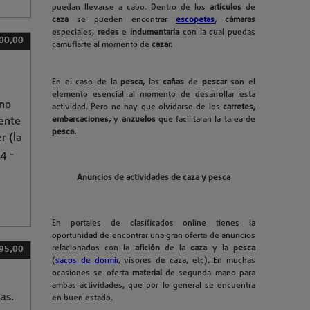
puedan llevarse a cabo. Dentro de los
artículos
de
caza
se pueden encontrar
escopetas
, cámaras
especiales,
redes
e
indumentaria
con la cual puedas
00,00
camuflarte al momento de
cazar.
En el caso de la
pesca,
las
cañas
de
pescar
son el
elemento esencial al momento de desarrollar esta
ino
actividad. Pero no hay que olvidarse de los
carretes,
ente
embarcaciones,
y
anzuelos
que facilitaran la tarea de
pesca.
r (la
4 -
Anuncios de actividades de caza y pesca
En portales de clasificados online tienes la
oportunidad de encontrar una gran oferta de anuncios
relacionados con la
afición
de la
caza
y la
pesca
95,00
(
sacos de dormir
, visores de caza, etc)
.
En muchas
ocasiones se oferta
material
de segunda mano para
ambas actividades, que por lo general se encuentra
as.
en buen estado.