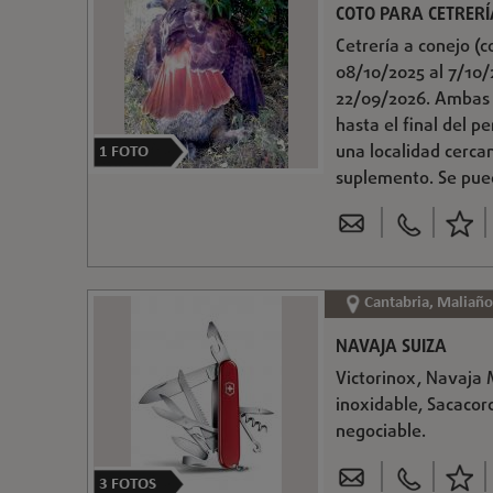
COTO PARA CETRERÍ
Cetrería a conejo (c
08/10/2025 al 7/10/2
22/09/2026. Ambas 
hasta el final del p
una localidad cerca
1
FOTO
suplemento. Se pued
Cantabria, Maliaño
NAVAJA SUIZA
Victorinox, Navaja M
inoxidable, Sacacorc
negociable.
3
FOTOS