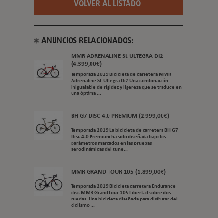
VOLVER AL LISTADO
ANUNCIOS RELACIONADOS:
MMR ADRENALINE SL ULTEGRA DI2
(4.399,00€)
Temporada 2019 Bicicleta de carretera MMR
Adrenaline SL Ultegra Di2 Una combinación
inigualable de rigidez y ligereza que se traduce en
una óptima ...
BH G7 DISC 4.0 PREMIUM (2.999,00€)
Temporada 2019 La bicicleta de carretera BH G7
Disc 4.0 Premium ha sido diseñada bajo los
parámetros marcados en las pruebas
aerodinámicas del tune...
MMR GRAND TOUR 105 (1.899,00€)
Temporada 2019 Bicicleta carretera Endurance
disc MMR Grand tour 105 Libertad sobre dos
ruedas. Una bicicleta diseñada para disfrutar del
ciclismo ...