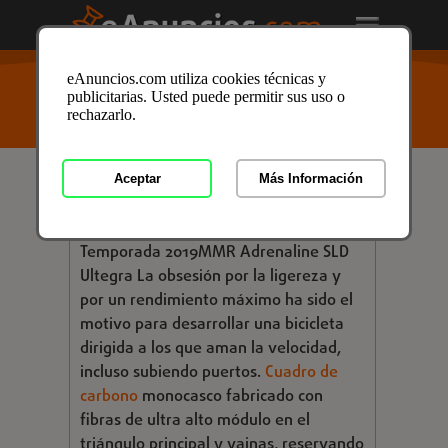
USTED ESTÁ AQUÍ
>
Anuncios clasificados
/
Deporte y
eAnuncios.com utiliza cookies técnicas y
Nautica
/
Deportes
/
Bicicletas
/
Bicicletas de
publicitarias. Usted puede permitir sus uso o
Carretera
/
Bicicletas de Carretera en Alicante
/
rechazarlo.
Anuncio ID: 3027556
Aceptar
Más Información
€ 3.999,00
MMR ADRENALINE SLD ULTEGRA
Temporada 2019MMR Adrenaline SLD
Ultegra La obsesión por la ligereza y
por un rendimiento máximo ha sido el
motivo para desarrollar una bicicleta
dirigida a los que aman la velocidad,
incluso subiendo puertos.
Cuadro de
carbono
monocasco fabricado con
fibras de ultra alto módulo en el
triángulo principal y vainas, reservando