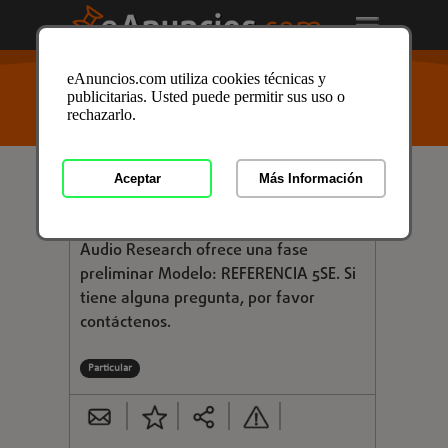
USTED ESTÁ AQUÍ
>
Anuncios clasificados
/
Imagen y
eAnuncios.com utiliza cookies técnicas y
Sonido
/
Sonido
/
Equipos de Sonido
/
Amplificadores
publicitarias. Usted puede permitir sus uso o
/
Amplificadores en Barcelona
/ Anuncio ID: 4109863
rechazarlo.
Aceptar
Más Información
Consultar
AUDIO RESEARCH REFERENCE 5SE
Audio Research ofrece una fase
preliminar Modelo: REFERENCIA 5SE. Si
tiene alguna pregunta, por favor
contáctenos.
Particular