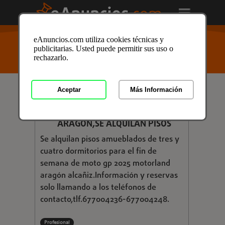
USTED ESTÁ AQUÍ
>
Anuncios clasificados
/
eAnuncios.com utiliza cookies técnicas y
Inmobiliaria
/
Viviendas
/
Pisos
/
Alquiler de Pisos
/
publicitarias. Usted puede permitir sus uso o
Alquiler de Pisos en Vizcaya
/ Anuncio ID: 4305047
rechazarlo.
Aceptar
Más Información
Consultar
MOTO GP 2025 MOTORLAND
ARAGÓN,SE ALQUILAN PISOS
Se alquilan pisos amueblados de tres y
cuatro dormitorios para el fin de
semana de moto gp 2025 motorland
aragón alcañiz.Información y reservas
solo llamando a los teléfonos de
contacto,tlf.677004236-677004248.
Profesional