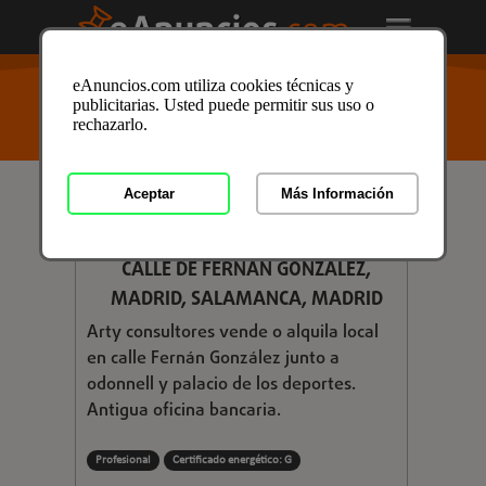
USTED ESTÁ AQUÍ
>
Anuncios clasificados
/
eAnuncios.com utiliza cookies técnicas y
Inmobiliaria
/
Locales Comerciales
/
Alquiler de
publicitarias. Usted puede permitir sus uso o
Locales
/
Alquiler de Locales en Madrid
/ Anuncio ID:
rechazarlo.
3585351
Aceptar
Más Información
€ 2.800,00
LOCAL COMERCIAL EN ALQUILER EN
CALLE DE FERNÁN GONZALEZ,
MADRID, SALAMANCA, MADRID
Arty consultores vende o alquila local
en calle Fernán González junto a
odonnell y palacio de los deportes.
Antigua oficina bancaria.
Profesional
Certificado energético: G