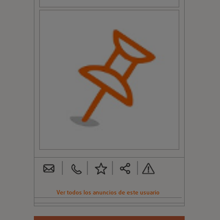
VOLVER AL LISTADO
ANUNCIOS RELACIONADOS:
LOCAL COMERCIAL EN ALQUILER EN
SALTERAS (1.000,00€)
Local muy bueno en Salteras, genial para montar
un bar o cualquier otro negocio. Dispone de todos
los accesorios para entrar y montar un bar sin ne...
BAJO ALQUILER ZONA EL CARMEN
(1.700,00€)
Local situado en el casco antiguo de Valencia, en
pleno Barrio del Carmen. Edificio con fachada
histórica. 2 puertas a calle, Diáfano, suelo ...
SALAMANCA ( CENTRO- GRAN VíA), 90
M2, 600€ . (600,00€)
Local en alquiler próximo a la Gran Vía, y a locales
de ocio, tiene salida de humos y licencia tipo D
venta de comida rápida. Necesita poca inv...
ALQUILER DE LOCAL COMERCIAL – 250 M
– 850 €MES (850,00€)