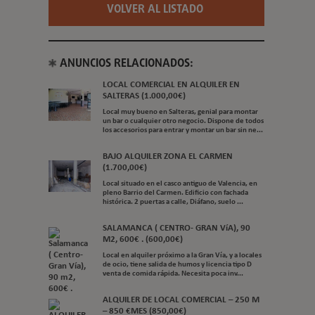
ALQUILER DE LOCAL COMERCIAL – 250 m² – 850
€/MES Se alquila local comercial de 250 metros
cuadrados, ideal para todo tipo de negocios.
Situado en u...
BUSQUEDAS RELACIONADAS:
Alquiler de Locales Comerciales en Valencia
Alquiler de Locales Comerciales en Paterna
Alquiler de Locales Comerciales en Requena
Inmobiliaria en Valencia
Venta de Pisos en Requena
Alquiler de Pisos en Valencia
Parcelas Rusticas en Valencia
Inmobiliaria en Torrent
Venta de Solares en Valencia
Inmobiliaria en Paterna
Inmobiliaria en Utiel
Inmobiliaria en Sueca
Inmobiliaria en Albal
Inmobiliaria en Paiporta