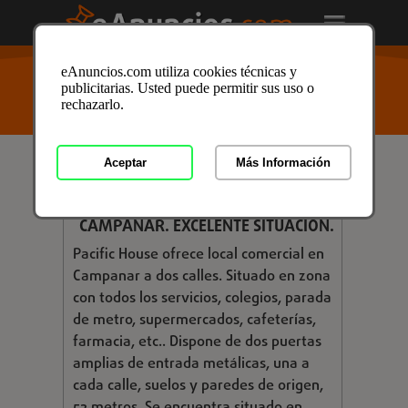
USTED ESTÁ AQUÍ
>
Anuncios clasificados
/
eAnuncios.com utiliza cookies técnicas y
Inmobiliaria
/
Locales Comerciales
/
Alquiler de
publicitarias. Usted puede permitir sus uso o
Locales
/
Alquiler de Locales en Valencia
/ Anuncio ID:
rechazarlo.
4333065
Aceptar
Más Información
€ 450,00
LOCAL COMECIAL EN CENTRO DE
CAMPANAR. EXCELENTE SITUACIÓN.
Pacific House ofrece local comercial en
Campanar a dos calles. Situado en zona
con todos los servicios, colegios, parada
de metro, supermercados, cafeterías,
farmacia, etc.. Dispone de dos puertas
amplias de entrada metálicas, una a
cada calle, suelos y paredes de origen,