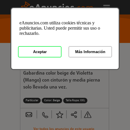
USTED ESTÁ AQUÍ
>
Anuncios clasificados
/
Moda y
eAnuncios.com utiliza cookies técnicas y
Complementos
/
Moda
/
Moda Mujer
/
Abrigos y
publicitarias. Usted puede permitir sus uso o
Chaquetas
/
Abrigos y Chaquetas en Zaragoza
/
rechazarlo.
Anuncio ID: 4089731
Aceptar
Más Información
€ 95,00
VENDO GABARDINA COLOR BEIGE
Gabardina color beige de Violetta
(Mango) con cinturón y media pierna
solo llevada una vez.
Particular
Color: Beige
Talla Ropa: XXL
Ver todos los anuncios de este usuario