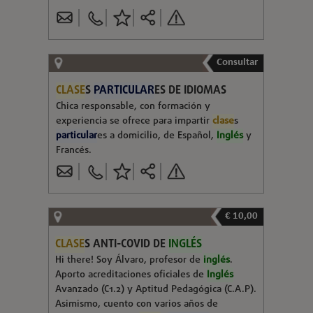
Consultar
CLASE
S
PARTICULAR
ES DE IDIOMAS
Chica responsable, con formación y
experiencia se ofrece para impartir
clase
s
particular
es a domicilio, de Español,
Inglés
y
Francés.
€ 10,00
CLASE
S ANTI-COVID DE
INGLÉS
Hi there! Soy Álvaro, profesor de
inglés
.
Aporto acreditaciones oficiales de
Inglés
Avanzado (C1.2) y Aptitud Pedagógica (C.A.P).
Asimismo, cuento con varios años de