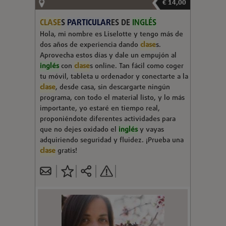
€ 14,00
CLASE
S
PARTICULAR
ES DE
INGLÉS
Hola, mi nombre es Liselotte y tengo más de
dos años de experiencia dando
clase
s.
Aprovecha estos días y dale un empujón al
inglés
con
clase
s online. Tan fácil como coger
tu móvil, tableta u ordenador y conectarte a la
clase
, desde casa, sin descargarte ningún
programa, con todo el material listo, y lo más
importante, yo estaré en tiempo real,
proponiéndote diferentes actividades para
que no dejes oxidado el
inglés
y vayas
adquiriendo seguridad y fluidez. ¡Prueba una
clase
gratis!