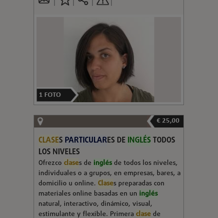
1
FOTO
€ 25,00
CLASE
S
PARTICULAR
ES DE
INGLÉS
TODOS
LOS NIVELES
Ofrezco
clase
s de
inglés
de todos los niveles,
individuales o a grupos, en empresas, bares, a
domicilio u online.
Clase
s preparadas con
materiales online basadas en un
inglés
natural, interactivo, dinámico, visual,
estimulante y flexible. Primera
clase
de