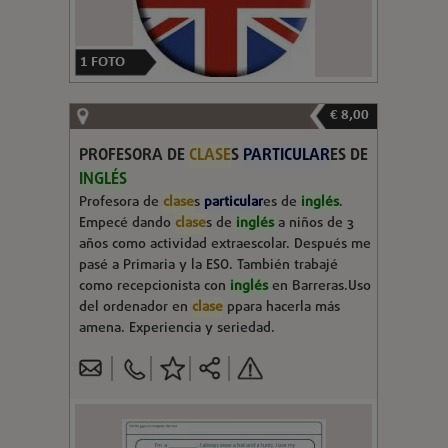
1
FOTO
€ 8,00
PROFESORA DE
CLASE
S
PARTICULAR
ES DE
INGLÉS
Profesora de
clase
s
particular
es de
inglés
.
Empecé dando
clase
s de
inglés
a niños de 3
años como actividad extraescolar. Después me
pasé a Primaria y la ESO. También trabajé
como recepcionista con
inglés
en Barreras.Uso
del ordenador en
clase
ppara hacerla más
amena. Experiencia y seriedad.