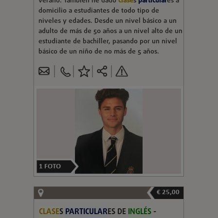
verano. También he dado
clase
s
particular
es a
domicilio a estudiantes de todo tipo de
niveles y edades. Desde un nivel básico a un
adulto de más de 50 años a un nivel alto de un
estudiante de bachiller, pasando por un nivel
básico de un niño de no más de 5 años.
1
FOTO
€ 25,00
CLASE
S
PARTICULAR
ES DE
INGLÉS
-