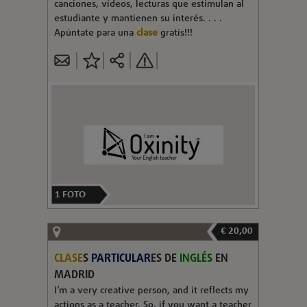
canciones, vídeos, lecturas que estimulan al
estudiante y mantienen su interés. . . .
Apúntate para una
clase
gratis!!!
1
FOTO
€ 20,00
CLASE
S
PARTICULAR
ES DE
INGLÉS
EN
MADRID
I’m a very creative person, and it reflects my
actions as a teacher. So, if you want a teacher