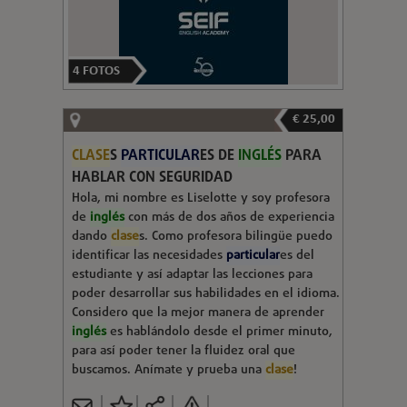
4
FOTOS
€ 25,00
CLASE
S
PARTICULAR
ES DE
INGLÉS
PARA
HABLAR CON SEGURIDAD
Hola, mi nombre es Liselotte y soy profesora
de
inglés
con más de dos años de experiencia
dando
clase
s. Como profesora bilingüe puedo
identificar las necesidades
particular
es del
estudiante y así adaptar las lecciones para
poder desarrollar sus habilidades en el idioma.
Considero que la mejor manera de aprender
inglés
es hablándolo desde el primer minuto,
para así poder tener la fluidez oral que
buscamos. Anímate y prueba una
clase
!