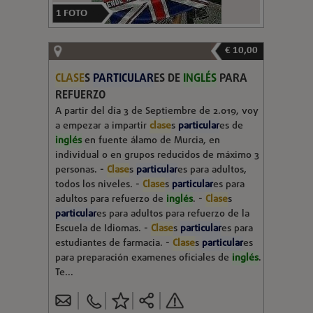
1
FOTO
€ 10,00
CLASE
S
PARTICULAR
ES DE
INGLÉS
PARA
REFUERZO
A partir del día 3 de Septiembre de 2.019, voy
a empezar a impartir
clase
s
particular
es de
inglés
en fuente álamo de Murcia, en
individual o en grupos reducidos de máximo 3
personas. -
Clase
s
particular
es para adultos,
todos los niveles. -
Clase
s
particular
es para
adultos para refuerzo de
inglés
. -
Clase
s
particular
es para adultos para refuerzo de la
Escuela de Idiomas. -
Clase
s
particular
es para
estudiantes de farmacia. -
Clase
s
particular
es
para preparación examenes oficiales de
inglés
.
Te...