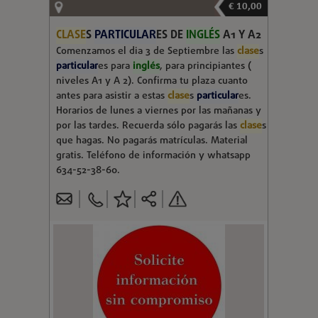
€ 10,00
CLASE
S
PARTICULAR
ES DE
INGLÉS
A1 Y A2
Comenzamos el dia 3 de Septiembre las
clase
s
particular
es para
inglés
, para principiantes (
niveles A1 y A 2). Confirma tu plaza cuanto
antes para asistir a estas
clase
s
particular
es.
Horarios de lunes a viernes por las mañanas y
por las tardes. Recuerda sólo pagarás las
clase
s
que hagas. No pagarás matrículas. Material
gratis. Teléfono de información y whatsapp
634-52-38-60.