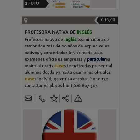
1
FOTO
€ 13,00
PROFESORA NATIVA DE
INGLÉS
Profesora nativa de
inglés
examinadora de
cambridge más de 20 años de exp en coles
nativos y concertados.Inf, primaria ,eso.
examenes oficiales empresas y
particular
es
material gratis
clase
s tematizadas presencial
alumnos desde p3 hasta examnnes oficiales
clase
s individ, garantiza aprobar. hora: 13e
contactar ya plazas limit 626 807 504