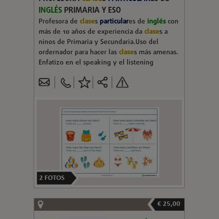
INGLÉS
PRIMARIA Y ESO
Profesora de
clase
s
particular
es de
inglés
con
más de 10 años de experiencia da
clase
s a
ninos de Primaria y Secundaria.Uso del
ordernador para hacer las
clase
s más amenas.
Enfatizo en el speaking y el listening
2
FOTOS
€ 25,00