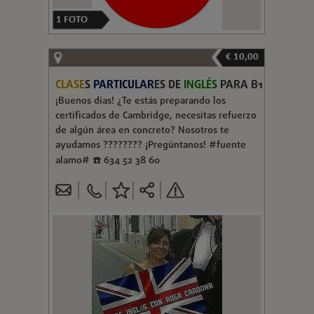
1
FOTO
€ 10,00
CLASE
S
PARTICULAR
ES DE
INGLÉS
PARA B1
¡Buenos días! ¿Te estás preparando los
certificados de Cambridge, necesitas refuerzo
de algún área en concreto? Nosotros te
ayudamos ????‍???? ¡Pregúntanos! #fuente
alamo# ☎️ 634 52 38 60