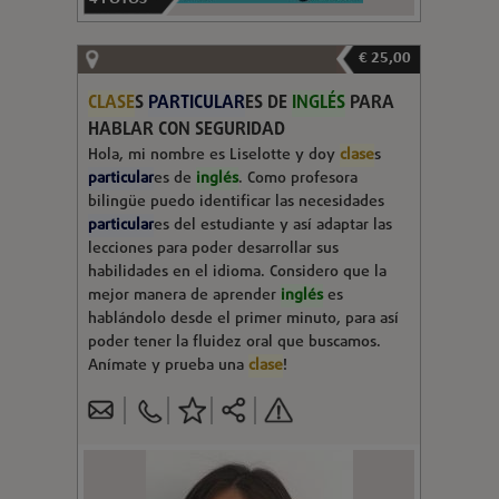
€ 25,00
CLASE
S
PARTICULAR
ES DE
INGLÉS
PARA
HABLAR CON SEGURIDAD
Hola, mi nombre es Liselotte y doy
clase
s
particular
es de
inglés
. Como profesora
bilingüe puedo identificar las necesidades
particular
es del estudiante y así adaptar las
lecciones para poder desarrollar sus
habilidades en el idioma. Considero que la
mejor manera de aprender
inglés
es
hablándolo desde el primer minuto, para así
poder tener la fluidez oral que buscamos.
Anímate y prueba una
clase
!