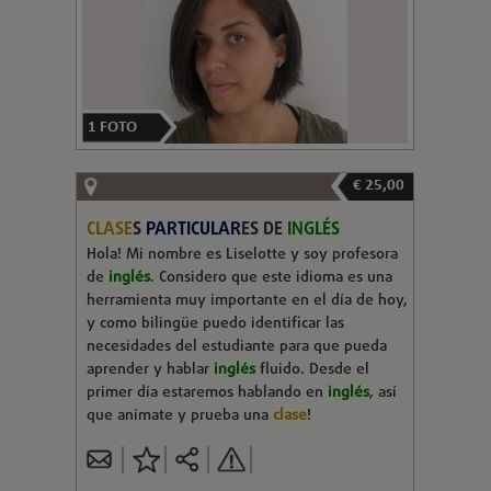
1
FOTO
€ 25,00
CLASE
S
PARTICULAR
ES DE
INGLÉS
Hola! Mi nombre es Liselotte y soy profesora
de
inglés
. Considero que este idioma es una
herramienta muy importante en el día de hoy,
y como bilingüe puedo identificar las
necesidades del estudiante para que pueda
aprender y hablar
inglés
fluido. Desde el
primer día estaremos hablando en
inglés
, así
que anímate y prueba una
clase
!