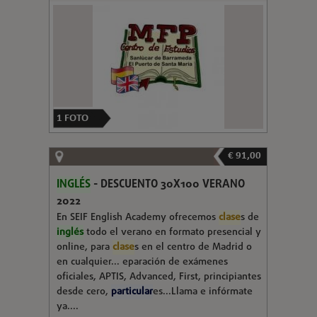
1
FOTO
€ 91,00
INGLÉS
- DESCUENTO 30X100 VERANO
2022
En SEIF English Academy ofrecemos
clase
s de
inglés
todo el verano en formato presencial y
online, para
clase
s en el centro de Madrid o
en cualquier... eparación de exámenes
oficiales, APTIS, Advanced, First, principiantes
desde cero,
particular
es...Llama e infórmate
ya....