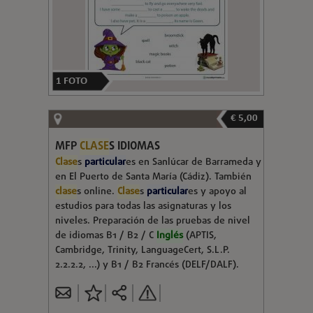
1
FOTO
€ 5,00
MFP
CLASE
S IDIOMAS
Clase
s
particular
es en Sanlúcar de Barrameda y
en El Puerto de Santa María (Cádiz). También
clase
s online.
Clase
s
particular
es y apoyo al
estudios para todas las asignaturas y los
niveles. Preparación de las pruebas de nivel
de idiomas B1 / B2 / C
Inglés
(APTIS,
Cambridge, Trinity, LanguageCert, S.L.P.
2.2.2.2, ...) y B1 / B2 Francés (DELF/DALF).