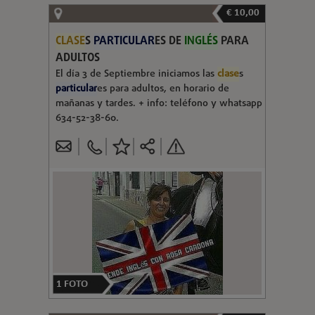
€ 10,00
CLASE
S
PARTICULAR
ES DE
INGLÉS
PARA
ADULTOS
El día 3 de Septiembre iniciamos las
clase
s
particular
es para adultos, en horario de
mañanas y tardes. + info: teléfono y whatsapp
634-52-38-60.
1
FOTO