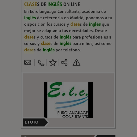
CLASE
S DE
INGLÉS
ON LINE
En Eurolanguage Consultants, academia de
inglés
de referencia en Madrid, ponemos a tu
disposición los cursos y
clase
s de
inglés
que
mejor se adaptan a tus necesidades. Desde
clase
s y cursos de
inglés
para profesionales a
cursos y
clase
s de
inglés
para niños, así como
clase
s de
inglés
por teléfono.
1
FOTO