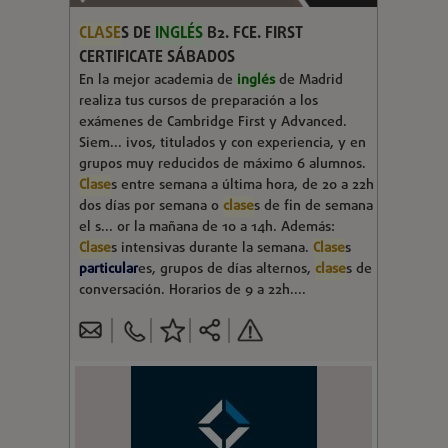
CLASE
S DE
INGLÉS
B2. FCE. FIRST
CERTIFICATE SÁBADOS
En la mejor academia de
inglés
de Madrid
realiza tus cursos de preparación a los
exámenes de Cambridge First y Advanced.
Siem... ivos, titulados y con experiencia, y en
grupos muy reducidos de máximo 6 alumnos.
Clase
s entre semana a última hora, de 20 a 22h
dos días por semana o
clase
s de fin de semana
el s... or la mañana de 10 a 14h. Además:
Clase
s intensivas durante la semana.
Clase
s
particular
es, grupos de días alternos,
clase
s de
conversación. Horarios de 9 a 22h....