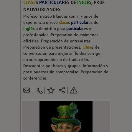
CLASE
S
PARTICULAR
ES DE
INGLÉS
, PROF.
NATIVO IRLANDÉS
Profesor nativo Irlandés con 15+ años de
experiencia ofrece
clase
s
particular
es de
Inglés
a domicilio para
particular
es y
profesionales. Preparación de exámenes
oficiales. Preparación de entrevistas.
Preparación de presentaciones.
Clase
s de
conversación para mejorar fluidez,corriger
errores aprendidos o de traducción.
Descuentos por horas y grupos. Información y
presupuestos sin compromiso. Preparación de
conferencias.