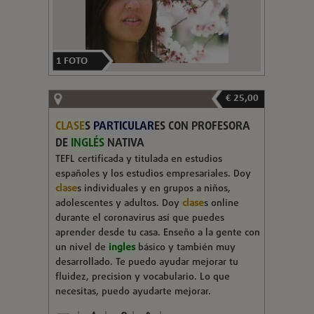
1
FOTO
€ 25,00
CLASE
S
PARTICULAR
ES CON PROFESORA
DE
INGLÉS
NATIVA
TEFL certificada y titulada en estudios
españoles y los estudios empresariales. Doy
clase
s individuales y en grupos a niños,
adolescentes y adultos. Doy
clase
s online
durante el coronavirus así que puedes
aprender desde tu casa. Enseño a la gente con
un nivel de
ingles
básico y también muy
desarrollado. Te puedo ayudar mejorar tu
fluidez, precision y vocabulario. Lo que
necesitas, puedo ayudarte mejorar.