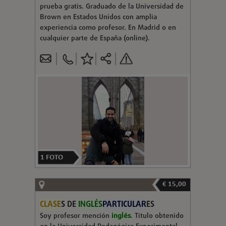
prueba gratis. Graduado de la Universidad de
Brown en Estados Unidos con amplia
experiencia como profesor. En Madrid o en
cualquier parte de España (online).
1
FOTO
€ 15,00
CLASE
S DE
INGLÉS
PARTICULAR
ES
Soy profesor mención
inglés
. Titulo obtenido