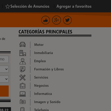
|
Selección de Anuncios
|
Agregar a favoritos
CATEGORÍAS PRINCIPALES
a de
Motor
Inmobiliaria
Empleo
Formación y Libros
Servicios
Negocios
Informatica
Imagen y Sonido
Telefonía
38,19