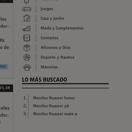
Juegos
Casa y Jardin
eles
ador:
Moda y Complementos
Contactos
GHz
o de
Aficiones y Ocio
Deporte y Nautica
Mascotas
EVO
LO MÁS BUSCADO
21,38
Moviles Huawei honor
Moviles Huawei y6
xeles
Moviles Huawei mate 9
ador:
8
e