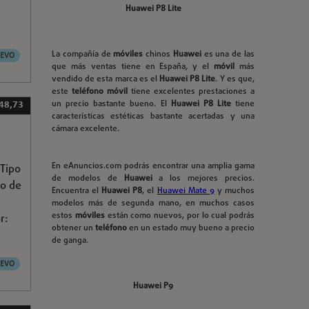
Huawei P8 Lite
La compañía de
móviles
chinos
Huawei
es una de las
EVO
que más ventas tiene en España, y el
móvil
más
vendido de esta marca es el
Huawei P8 Lite
. Y es que,
este
teléfono móvil
tiene excelentes prestaciones a
un precio bastante bueno. El
Huawei P8 Lite
tiene
248,73
características estéticas bastante acertadas y una
cámara excelente.
En eAnuncios.com podrás encontrar una amplia gama
 Tipo
de modelos de
Huawei
a los mejores precios.
po de
Encuentra el
Huawei P8
, el
Huawei Mate 9
y muchos
modelos más de segunda mano, en muchos casos
estos
móviles
están como nuevos, por lo cual podrás
r:
obtener un
teléfono
en un estado muy bueno a precio
de ganga.
EVO
Huawei P9