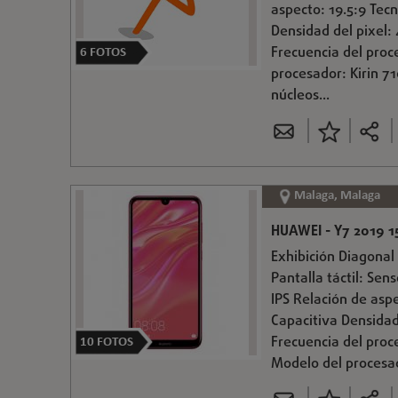
aspecto: 19.5:9 Tecn
Densidad del pixel:
Frecuencia del proc
6
FOTOS
procesador: Kirin 
núcleos...
Malaga, Malaga
HUAWEI - Y7 2019 15
Exhibición Diagonal 
Pantalla táctil: Sen
IPS Relación de aspe
Capacitiva Densidad
Frecuencia del pro
10
FOTOS
Modelo del procesad