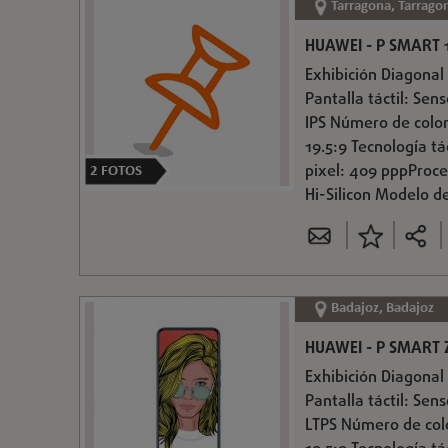
Tarragona, Tarrago
HUAWEI - P SMART 1
Exhibición Diagonal 
Pantalla táctil: Sen
IPS Número de color
19.5:9 Tecnología tá
pixel: 409 pppProce
2
FOTOS
Hi-Silicon Modelo de
Badajoz, Badajoz
HUAWEI - P SMART Z
Exhibición Diagonal 
Pantalla táctil: Sen
LTPS Número de colo