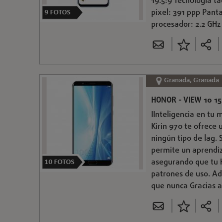
19.5:9 Tecnología tá
pixel: 391 ppp Pant
9
FOTOS
procesador: 2.2 GHz 
Granada, Granada
HONOR - VIEW 10 15
IInteligencia en tu
Kirin 970 te ofrece 
ningún tipo de lag.
permite un aprendi
asegurando que tu 
10
FOTOS
patrones de uso. Ad
que nunca Gracias a 