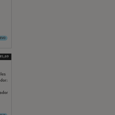
EVO
85,69
eles
ador:
sador