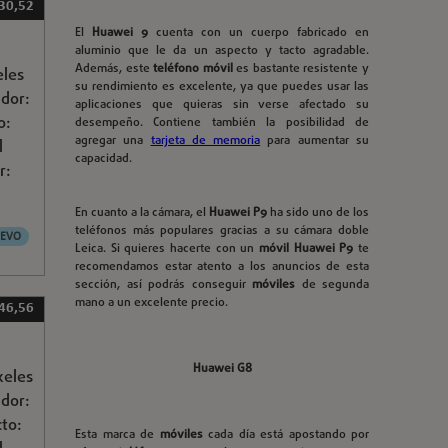
30,52
El
Huawei 9
cuenta con un cuerpo fabricado en
aluminio que le da un aspecto y tacto agradable.
Además, este
teléfono móvil
es bastante resistente y
eles
su rendimiento es excelente, ya que puedes usar las
ador:
aplicaciones que quieras sin verse afectado su
o:
desempeño. Contiene también la posibilidad de
agregar una
tarjeta de memoria
para aumentar su
l
capacidad.
r:
En cuanto a la cámara, el
Huawei P9
ha sido uno de los
teléfonos más populares gracias a su cámara doble
EVO
Leica. Si quieres hacerte con un
móvil Huawei P9
te
recomendamos estar atento a los anuncios de esta
sección, así podrás conseguir
móviles
de segunda
mano a un excelente precio.
46,56
Huawei G8
xeles
ador:
cto:
Esta marca de
móviles
cada día está apostando por