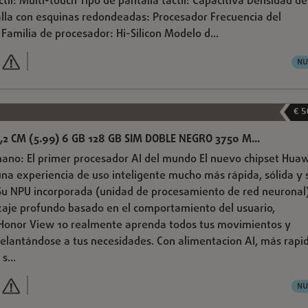
ctil: Multi-touch Tipo de pantalla táctil: Capacitiva Densidad de
alla con esquinas redondeadas: Procesador Frecuencia del
Familia de procesador: Hi-Silicon Modelo d...
NU
€ 5
,2 CM (5.99) 6 GB 128 GB SIM DOBLE NEGRO 3750 M...
 mano: El primer procesador AI del mundo El nuevo chipset Hua
una experiencia de uso inteligente mucho más rápida, sólida y 
 Su NPU incorporada (unidad de procesamiento de red neuronal
zaje profundo basado en el comportamiento del usuario,
Honor View 10 realmente aprenda todos tus movimientos y
elantándose a tus necesidades. Con alimentacion AI, más rapi
s...
NU