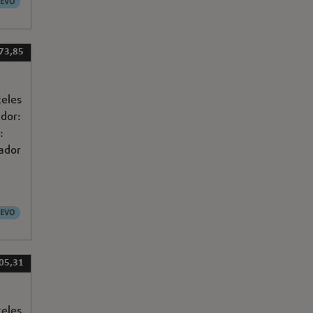
EVO
73,85
xeles
ador:
:
sador
EVO
05,31
xeles