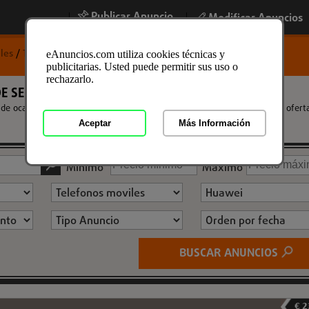
Publicar Anuncio
|
|
Modificar Anuncios
les
/
Telefonos moviles
/
Huawei
eAnuncios.com utiliza cookies técnicas y
publicitarias. Usted puede permitir sus uso o
rechazarlo.
DE SEGUNDA MANO
 ocasion, nuevos y usados a los mejores precios. Encuentra la mayor ofert
Aceptar
Más Información
Mínimo
Máximo
BUSCAR ANUNCIOS
€ 2