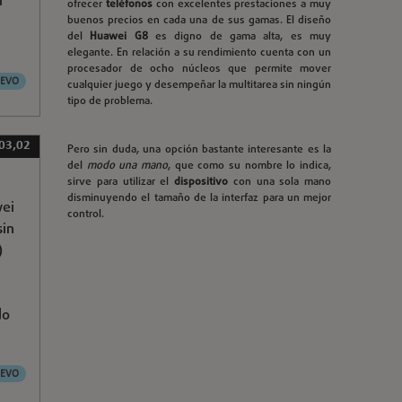
l
ofrecer
teléfonos
con excelentes prestaciones a muy
buenos precios en cada una de sus gamas. El diseño
del
Huawei G8
es digno de gama alta, es muy
elegante. En relación a su rendimiento cuenta con un
procesador de ocho núcleos que permite mover
EVO
cualquier juego y desempeñar la multitarea sin ningún
tipo de problema.
03,02
Pero sin duda, una opción bastante interesante es la
del
modo una mano
, que como su nombre lo indica,
sirve para utilizar el
dispositivo
con una sola mano
disminuyendo el tamaño de la interfaz para un mejor
wei
control.
sin
)
do
EVO