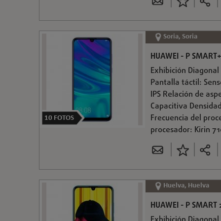
Soria, Soria
HUAWEI - P SMART+ 
Exhibición Diagonal 
Pantalla táctil: Sen
IPS Relación de aspe
Capacitiva Densidad
Frecuencia del proc
10
FOTOS
procesador: Kirin 7
Huelva, Huelva
HUAWEI - P SMART 2
Exhibición Diagonal 