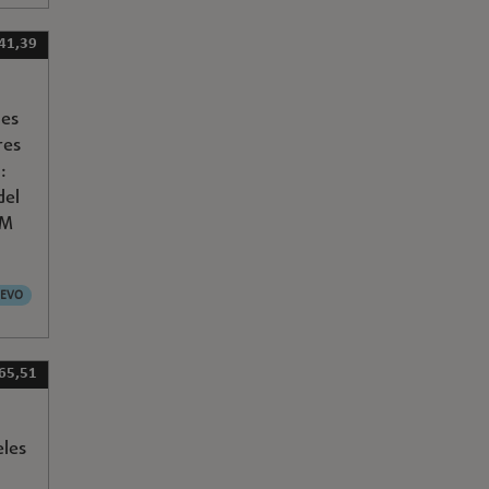
41,39
les
res
:
del
SM
EVO
65,51
eles