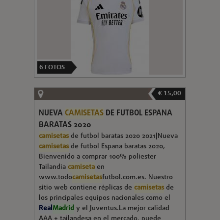
6
FOTOS
€ 15,00
NUEVA
CAMISETAS
DE FUTBOL ESPANA
BARATAS 2020
camisetas
de futbol baratas 2020 2021|Nueva
camisetas
de futbol Espana baratas 2020,
Bienvenido a comprar 100% poliester
Tailandia
camiseta
en
www.todo
camisetas
futbol.com.es. Nuestro
sitio web contiene réplicas de
camisetas
de
los principales equipos nacionales como el
Real
Madrid
y el Juventus.La mejor calidad
AAA + tailandesa en el mercado, puede