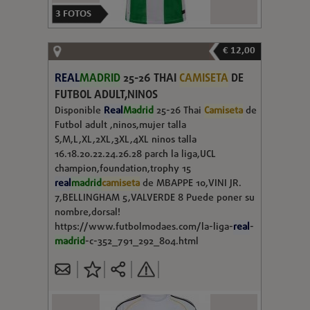
3
FOTOS
€ 12,00
REAL
MADRID
25-26 THAI
CAMISETA
DE
FUTBOL ADULT,NINOS
Disponible
Real
Madrid
25-26 Thai
Camiseta
de
Futbol adult ,ninos,mujer talla
S,M,L,XL,2XL,3XL,4XL ninos talla
16.18.20.22.24.26.28 parch la liga,UCL
champion,foundation,trophy 15
real
madrid
camiseta
de MBAPPE 10,VINI JR.
7,BELLINGHAM 5,VALVERDE 8 Puede poner su
nombre,dorsal!
https://www.futbolmodaes.com/la-liga-
real
-
madrid
-c-352_791_292_804.html