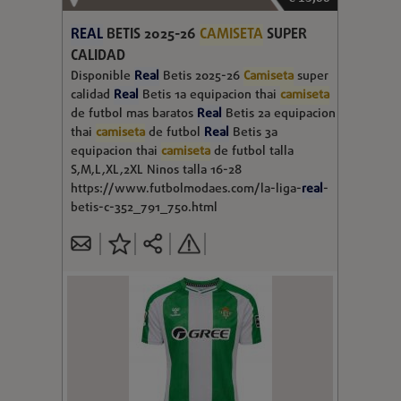
REAL
BETIS 2025-26
CAMISETA
SUPER
CALIDAD
Disponible
Real
Betis 2025-26
Camiseta
super
calidad
Real
Betis 1a equipacion thai
camiseta
de futbol mas baratos
Real
Betis 2a equipacion
thai
camiseta
de futbol
Real
Betis 3a
equipacion thai
camiseta
de futbol talla
S,M,L,XL,2XL Ninos talla 16-28
https://www.futbolmodaes.com/la-liga-
real
-
betis-c-352_791_750.html