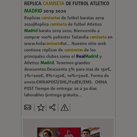
REPLICA
CAMISETA
DE FUTBOL ATLETICO
MADRID
2019 2020
Replicas
camisetas
de futbol baratas 2019
2020|Replica
camiseta
de futbol Atletico
Madrid
barata 2019 2020, Bienvenido a
comprar 100% poliester Tailandia
camiseta
en
www.hola
camiseta
fut... Nuestro sitio web
contiene réplicas de
camisetas
de los
principales clubes como el
Real
Madrid
y
Atletico
Madrid
. Tenemos grandes
descuentos.Descuento 5% para mas de 150€,
7%=200€, 8%=250€, 10%=500€. Forma de
envío:CHINAPOST/DHL/FedEX/EMS. CHINA
POST Tiempo de entrega: 20 a 30 días
laborables (entrega gratuita...