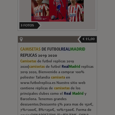
3
FOTOS
€ 15,00
CAMISETAS
DE FUTBOL
REAL
MADRID
REPLICAS 2019 2020
Camisetas
de futbol replicas 2019
2020|
camisetas
de futbol
Real
Madrid
replicas
2019 2020, Bienvenido a comprar 100%
poliester Tailandia
camiseta
en
www.futbolreplica.es Nuestro sitio web
contiene réplicas de
camisetas
de los
principales clubes como el
Real
Madrid
y
Barcelona. Tenemos grandes
descuentos.Descuento 5% para mas de 150€,
7%=200€, 8%=250€, 10%=500€. Forma de