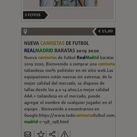
3
FOTOS
€ 15,00
NUEVA
CAMISETAS
DE FUTBOL
REAL
MADRID
BARATAS 2019 2020
Nueva
camisetas
de futbol
Real
Madrid
baratas
2019 2020, Bienvenido a comprar una
camiseta
tailandesa 100% poliéster en mi sitio web.Las
equipaciones están nuevas sin estrenar, de la
mejor calidad del mercado, se dispone de
tallas desde los 4 a 14 años.La mejor calidad
AAA + tailandesa en el mercado, puede
agregar el nombre de cualquier jugador en el
equipo . Bienvenido a encontrarnos en
Google:https://www.todo
camisetas
futbol.com.es/
real
-
madrid
-c-138_198.html