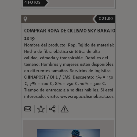
4
FOTOS
€ 21,00
COMPRAR ROPA DE CICLISMO SKY BARATO
2019
Nombre del producto: Rop. Tejido de material:
Hecho de fibra elástica sintética de alta
calidad, cómoda y transpirable. Detalles del
tamaño: Hombres y mujeres están disponibles
en diferentes tamaños. Servicios de logística:
CHINAPOST / DHL / EMS. Descuento: 5% = 150
€, 7% = 200 €, 8% = 250 €, 10% = 500 €.
Tiempo de entrega: 5 a 10 días hábiles. Si está
interesado, visite: www.ropaciclismobarata.es.