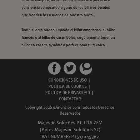
estrella olímpica, tal vez debas empezar a practicar a
conciencia comprando alguno de los
billares baratos
que venden los usuarios de nuestro portal.
Tanto si eres bueno jugando al
billar americano
, el
billar
francés
o al
billar de carambolas
, seguramente tener un
billar en casa te ayudará a perfeccionar tu técnica.
CONDICIONES DE USO
|
POLÍTICA DE COOKIES
|
POLÍTICA DE PRIVACIDAD
|
CONTACTAR
Copyright 2026 eAnuncios.com Todos los Derechos
Reservados
Majestic Soluções PT, LDA ZFM
(Antes Majestic Solutions SL)
VAT NUMBER: PT517045362