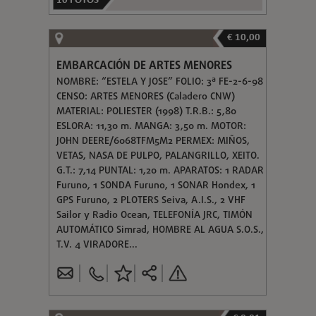
10
FOTOS
€ 10,00
EMBARCACIÓN DE ARTES MENORES
NOMBRE: “ESTELA Y JOSE” FOLIO: 3ª FE-2-6-98
CENSO: ARTES MENORES (Caladero CNW)
MATERIAL: POLIESTER (1998) T.R.B.: 5,80
ESLORA: 11,30 m. MANGA: 3,50 m. MOTOR:
JOHN DEERE/6068TFM5M2 PERMEX: MIÑOS,
VETAS, NASA DE PULPO, PALANGRILLO, XEITO.
G.T.: 7,14 PUNTAL: 1,20 m. APARATOS: 1 RADAR
Furuno, 1 SONDA Furuno, 1 SONAR Hondex, 1
GPS Furuno, 2 PLOTERS Seiva, A.I.S., 2 VHF
Sailor y Radio Ocean, TELEFONÍA JRC, TIMÓN
AUTOMÁTICO Simrad, HOMBRE AL AGUA S.O.S.,
T.V. 4 VIRADORE...