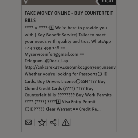
€ 0,01
FAKE MONEY ONLINE - BUY COUNTERFEIT
BILLS
???? ⭐ ????-8️⃣ We're here to provide you
with [ Key Benefit Service] Tailor to meet
your needs with quality and trust WhatsApp
+44 7395 499 148 ==
Myserviceinfor@gmail.com
==
Telegram..@Docu_Lap
http://2nkcsrek47v4xu63mkq2g6n3ee5unaenvmosgf3nn
Whether you're looking for Passports⭕ ID
Cards, Buy Drivers License⭕SSN???? Buy
Cloned Credit Cards (????) ???? Buy
Counterfeit bills-???????? Buy Work Permits
???? (????) ????8️⃣ Visa Entry Permit
⭕IDP???? Clear Warrant == Credit Re...